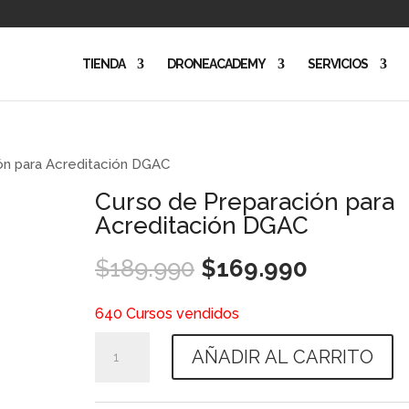
TIENDA
DRONEACADEMY
SERVICIOS
ón para Acreditación DGAC
Curso de Preparación para
Acreditación DGAC
El
El
$
189.990
$
169.990
precio
precio
original
actual
640 Cursos vendidos
era:
es:
Curso
$189.990.
$169.990
AÑADIR AL CARRITO
de
Preparación