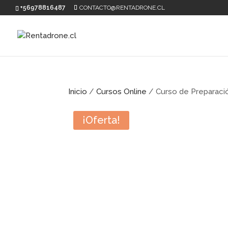
+56978816487
CONTACTO@RENTADRONE.CL
Inicio
/
Cursos Online
/ Curso de Preparaci
¡Oferta!