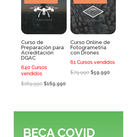
Curso de
Curso Online de
Preparación para
Fotogrametría
Acreditación
con Drones
DGAC
61 Cursos vendidos
640 Cursos
El
El
$
79.990
$
59.990
vendidos
precio
precio
El
El
$
189.990
$
169.990
original
actual
precio
precio
era:
es:
original
actual
$79.990.
$59.990.
era:
es:
$189.990.
$169.990.
BECA COVID