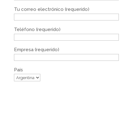
Tu correo electrónico (requerido)
Teléfono (requerido)
Empresa (requerido)
País
Archivo KMZ
Inicio
Simulador de Exámenes DGAC
DroneAcademy
Industrial
Tienda
Blog